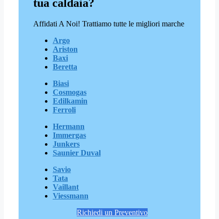
tua caldaia?
Affidati A Noi! Trattiamo tutte le migliori marche
Argo
Ariston
Baxi
Beretta
Biasi
Cosmogas
Edilkamin
Ferroli
Hermann
Immergas
Junkers
Saunier Duval
Savio
Tata
Vaillant
Viessmann
Richiedi un Preventivo