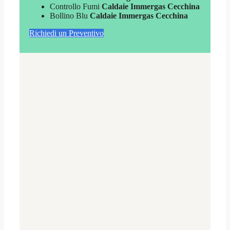
Controllo Fumi
Caldaie Immergas Cecchina
Bollino Blu
Caldaie Immergas Cecchina
Richiedi un Preventivo