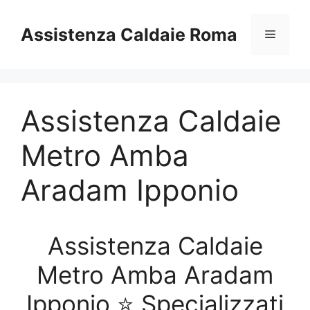
Vai
al
Assistenza Caldaie Roma
Menu
contenuto
Assistenza Caldaie
Metro Amba
Aradam Ipponio
Assistenza Caldaie
Metro Amba Aradam
Ipponio ⭐ Specializzati