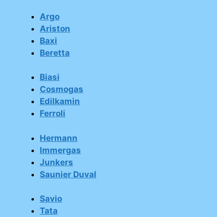
Argo
Ariston
Baxi
Beretta
Biasi
Cosmogas
Edilkamin
Ferroli
Hermann
Immergas
Junkers
Saunier Duval
Savio
Tata