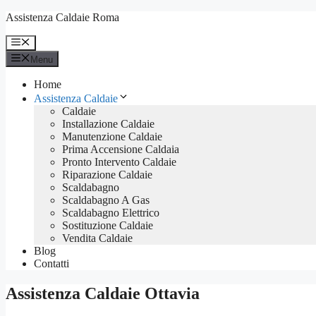
Vai
Assistenza Caldaie Roma
al
contenuto
Menu
Menu
Home
Assistenza Caldaie
Caldaie
Installazione Caldaie
Manutenzione Caldaie
Prima Accensione Caldaia
Pronto Intervento Caldaie
Riparazione Caldaie
Scaldabagno
Scaldabagno A Gas
Scaldabagno Elettrico
Sostituzione Caldaie
Vendita Caldaie
Blog
Contatti
Assistenza Caldaie Ottavia