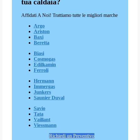
tua caldaia?
Affidati A Noi! Trattiamo tutte le migliori marche
Argo
Ariston
Baxi
Beretta
Biasi
Cosmogas
Edilkamin
Ferroli
Hermann
Immergas
Junkers
Saunier Duval
Savio
Tata
Vaillant
Viessmann
Richiedi un Preventivo