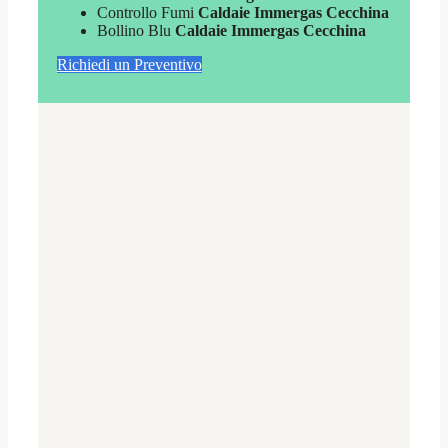
Controllo Fumi
Caldaie Immergas Cecchina
Bollino Blu
Caldaie Immergas Cecchina
Richiedi un Preventivo