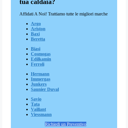
tua caldaia?
Affidati A Noi! Trattiamo tutte le migliori marche
Argo
Ariston
Baxi
Beretta
Biasi
Cosmogas
Edilkamin
Ferroli
Hermann
Immergas
Junkers
Saunier Duval
Savio
Tata
Vaillant
Viessmann
Richiedi un Preventivo