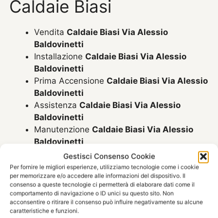
Caldaie Biasi
Vendita
Caldaie Biasi Via Alessio
Baldovinetti
Installazione
Caldaie Biasi Via Alessio
Baldovinetti
Prima Accensione
Caldaie Biasi Via Alessio
Baldovinetti
Assistenza
Caldaie Biasi Via Alessio
Baldovinetti
Manutenzione
Caldaie Biasi Via Alessio
Baldovinetti
Riparazione
Caldaie Biasi Via Alessio
Gestisci Consenso Cookie
Baldovinetti
Per fornire le migliori esperienze, utilizziamo tecnologie come i cookie
per memorizzare e/o accedere alle informazioni del dispositivo. Il
Pronto Intervento
Caldaie Biasi Via Alessio
consenso a queste tecnologie ci permetterà di elaborare dati come il
Baldovinetti
comportamento di navigazione o ID unici su questo sito. Non
Sostituzione
Caldaie Biasi Via Alessio
acconsentire o ritirare il consenso può influire negativamente su alcune
caratteristiche e funzioni.
Baldovinetti