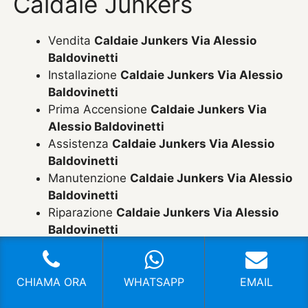
Caldaie Junkers
Vendita
Caldaie Junkers Via Alessio
Baldovinetti
Installazione
Caldaie Junkers Via Alessio
Baldovinetti
Prima Accensione
Caldaie Junkers Via
Alessio Baldovinetti
Assistenza
Caldaie Junkers Via Alessio
Baldovinetti
Manutenzione
Caldaie Junkers Via Alessio
Baldovinetti
Riparazione
Caldaie Junkers Via Alessio
Baldovinetti
Pronto Intervento
Caldaie Junkers Via
Alessio Baldovinetti
Sostituzione
Caldaie Junkers Via Alessio
CHIAMA ORA
WHATSAPP
EMAIL
Baldovinetti