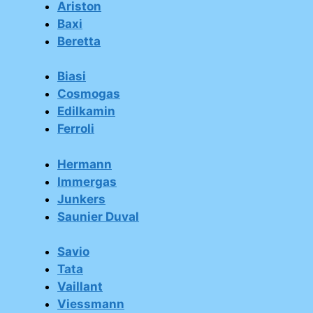
Ariston
Baxi
Beretta
Biasi
Cosmogas
Edilkamin
Ferroli
Hermann
Immergas
Junkers
Saunier Duval
Savio
Tata
Vaillant
Viessmann