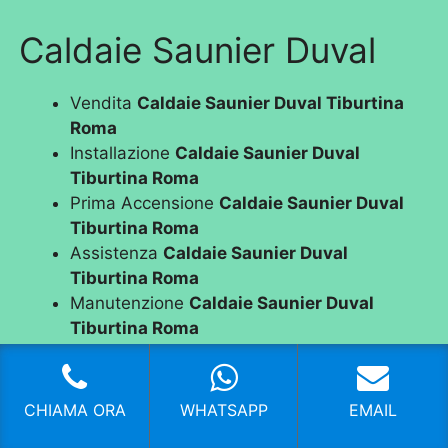
Caldaie Saunier Duval
Vendita
Caldaie Saunier Duval Tiburtina
Roma
Installazione
Caldaie Saunier Duval
Tiburtina Roma
Prima Accensione
Caldaie Saunier Duval
Tiburtina Roma
Assistenza
Caldaie Saunier Duval
Tiburtina Roma
Manutenzione
Caldaie Saunier Duval
Tiburtina Roma
Riparazione
Caldaie Saunier Duval
Tiburtina Roma
Pronto Intervento
Caldaie Saunier Duval
CHIAMA ORA
WHATSAPP
EMAIL
Tiburtina Roma