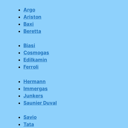
Argo
Ariston
Baxi
Beretta
Biasi
Cosmogas
Edilkamin
Ferroli
Hermann
Immergas
Junkers
Saunier Duval
Savio
Tata