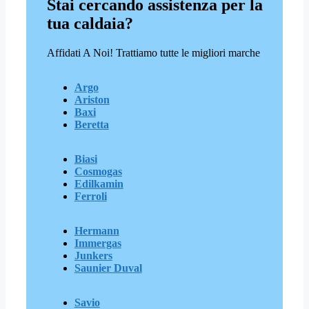
Stai cercando assistenza per la
tua caldaia?
Affidati A Noi! Trattiamo tutte le migliori marche
Argo
Ariston
Baxi
Beretta
Biasi
Cosmogas
Edilkamin
Ferroli
Hermann
Immergas
Junkers
Saunier Duval
Savio