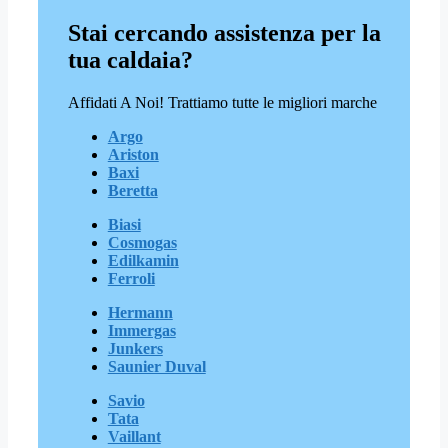
Stai cercando assistenza per la
tua caldaia?
Affidati A Noi! Trattiamo tutte le migliori marche
Argo
Ariston
Baxi
Beretta
Biasi
Cosmogas
Edilkamin
Ferroli
Hermann
Immergas
Junkers
Saunier Duval
Savio
Tata
Vaillant