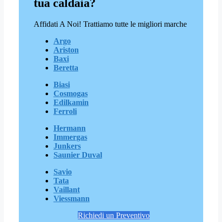
tua caldaia?
Affidati A Noi! Trattiamo tutte le migliori marche
Argo
Ariston
Baxi
Beretta
Biasi
Cosmogas
Edilkamin
Ferroli
Hermann
Immergas
Junkers
Saunier Duval
Savio
Tata
Vaillant
Viessmann
Richiedi un Preventivo