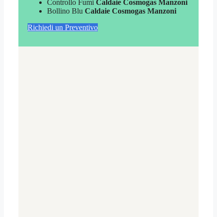
Controllo Fumi
Caldaie Cosmogas Manzoni
Bollino Blu
Caldaie Cosmogas Manzoni
Richiedi un Preventivo