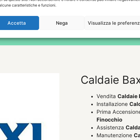
Richiedi un Preve
alcune caratteristiche e funzioni.
Accetta
Nega
Visualizza le preferen
Caldaie Bax
Vendita
Caldaie 
Installazione
Cal
Prima Accensio
Finocchio
Assistenza
Calda
Manutenzione
Ca