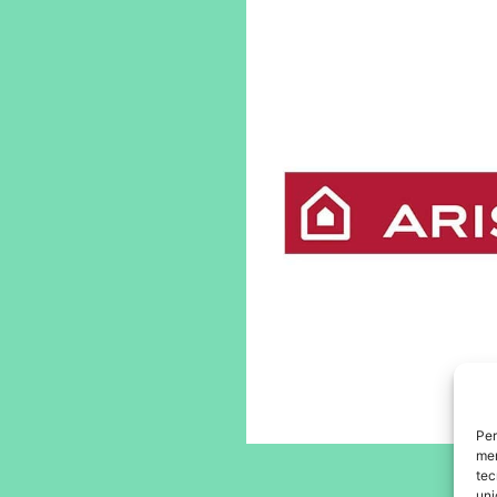
Per
mem
tec
uni