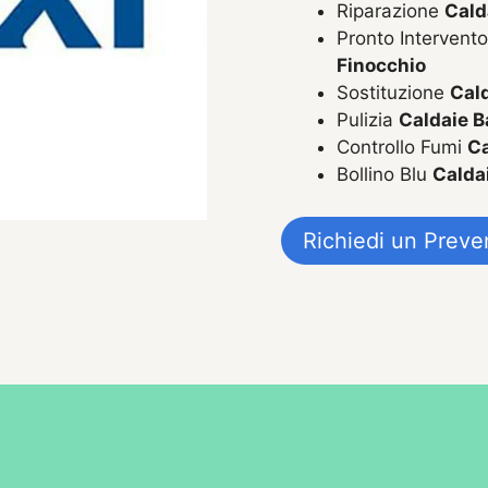
Riparazione
Cald
Pronto Intervent
Finocchio
Sostituzione
Cald
Pulizia
Caldaie B
Controllo Fumi
Ca
Bollino Blu
Calda
Richiedi un Preve