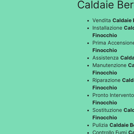
Caldaie Ber
Vendita
Caldaie 
Installazione
Cal
Finocchio
Prima Accensio
Finocchio
Assistenza
Calda
Manutenzione
Ca
Finocchio
Riparazione
Cald
Finocchio
Pronto Intervent
Finocchio
Sostituzione
Cal
Finocchio
Pulizia
Caldaie B
Controllo Fumi
Ca