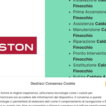
Installazione
Cal
Finocchio
Prima Accensio
Finocchio
Assistenza
Calda
Manutenzione
Ca
Finocchio
Riparazione
Cald
Finocchio
Pronto Intervent
Finocchio
Sostituzione
Cal
Finocchio
Pulizia
Caldaie A
Controllo Fumi
Ca
Gestisci Consenso Cookie
Finocchio
 fornire le migliori esperienze, utilizziamo tecnologie come i cookie per
Bollino Blu
Calda
orizzare e/o accedere alle informazioni del dispositivo. Il consenso a queste
nologie ci permetterà di elaborare dati come il comportamento di navigazione o 
ci su questo sito. Non acconsentire o ritirare il consenso può influire negativame