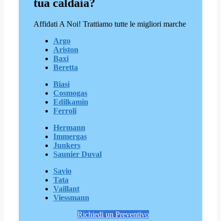
tua caldaia?
Affidati A Noi! Trattiamo tutte le migliori marche
Argo
Ariston
Baxi
Beretta
Biasi
Cosmogas
Edilkamin
Ferroli
Hermann
Immergas
Junkers
Saunier Duval
Savio
Tata
Vaillant
Viessmann
Richiedi un Preventivo