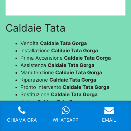
Caldaie Tata
Vendita
Caldaie Tata Gorga
Installazione
Caldaie Tata Gorga
Prima Accensione
Caldaie Tata Gorga
Assistenza
Caldaie Tata Gorga
Manutenzione
Caldaie Tata Gorga
Riparazione
Caldaie Tata Gorga
Pronto Intervento
Caldaie Tata Gorga
Sostituzione
Caldaie Tata Gorga
Pulizia
Caldaie Tata Gorga
Controllo Fumi
Caldaie Tata Gorga
Bollino Blu
Caldaie Tata Gorga
CHIAMA ORA
WHATSAPP
EMAIL