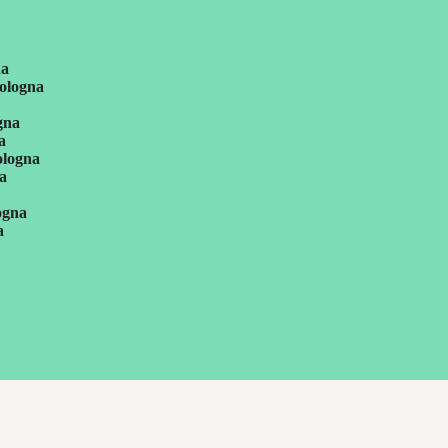
na
Bologna
gna
a
ologna
na
ogna
a