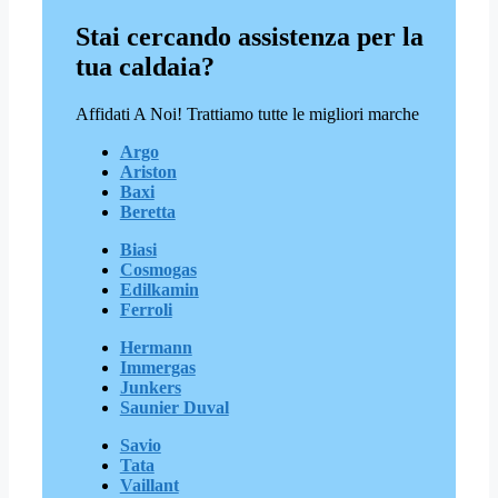
Stai cercando assistenza per la
tua caldaia?
Affidati A Noi! Trattiamo tutte le migliori marche
Argo
Ariston
Baxi
Beretta
Biasi
Cosmogas
Edilkamin
Ferroli
Hermann
Immergas
Junkers
Saunier Duval
Savio
Tata
Vaillant