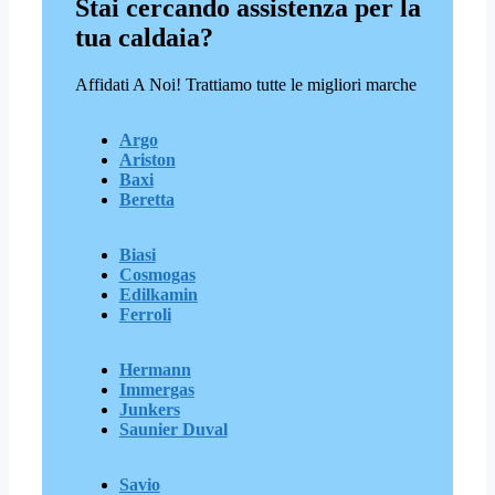
Stai cercando assistenza per la
tua caldaia?
Affidati A Noi! Trattiamo tutte le migliori marche
Argo
Ariston
Baxi
Beretta
Biasi
Cosmogas
Edilkamin
Ferroli
Hermann
Immergas
Junkers
Saunier Duval
Savio