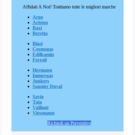
Affidati A Noi! Trattiamo tutte le migliori marche
Argo
Ariston
Baxi
Beretta
Biasi
Cosmogas
Edilkamin
Ferroli
Hermann
Immergas
Junkers
Saunier Duval
Savio
Tata
Vaillant
Viessmann
Richiedi un Preventivo