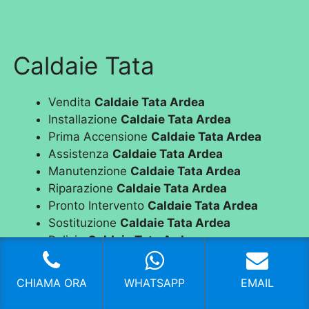
Caldaie Tata
Vendita
Caldaie Tata Ardea
Installazione
Caldaie Tata Ardea
Prima Accensione
Caldaie Tata Ardea
Assistenza
Caldaie Tata Ardea
Manutenzione
Caldaie Tata Ardea
Riparazione
Caldaie Tata Ardea
Pronto Intervento
Caldaie Tata Ardea
Sostituzione
Caldaie Tata Ardea
Pulizia
Caldaie Tata Ardea
Controllo Fumi
Caldaie Tata Ardea
Bollino Blu
Caldaie Tata Ardea
CHIAMA ORA
WHATSAPP
EMAIL